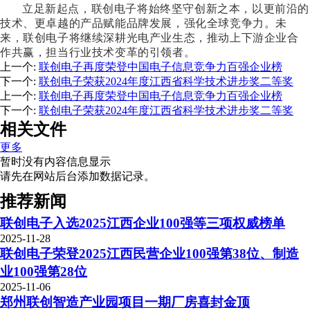
立足新起点，联创电子将始终
坚守创新之本，以更前沿的
技术、更卓越的产品赋能品牌
发展
，强化全球竞争力。
未
来，
联创电子
将
继续
深耕光电产业生态，推动上下游
企业
合
作共赢，
担当行业技术变革的引领者。
上一个
:
联创电子再度荣登中国电子信息竞争力百强企业榜
下一个
:
联创电子荣获2024年度江西省科学技术进步奖二等奖
上一个
:
联创电子再度荣登中国电子信息竞争力百强企业榜
下一个
:
联创电子荣获2024年度江西省科学技术进步奖二等奖
相关文件
更多
暂时没有内容信息显示
请先在网站后台添加数据记录。
推荐新闻
联创电子入选2025江西企业100强等三项权威榜单
2025-11-28
联创电子荣登2025江西民营企业100强第38位、制造
业100强第28位
2025-11-06
郑州联创智造产业园项目一期厂房喜封金顶