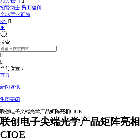
加入我们

招贤纳士
员工福利
全球产业布局
EN

JP
搜索


当前位置：
首页
-
新闻资讯
-
集团要闻
-
联创电子尖端光学产品矩阵亮相CIOE
联创电子尖端光学产品矩阵亮相
CIOE