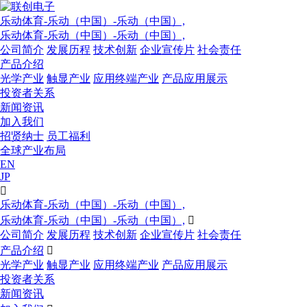
乐动体育-乐动（中国）-乐动（中国）,
乐动体育-乐动（中国）-乐动（中国）,
公司简介
发展历程
技术创新
企业宣传片
社会责任
产品介绍
光学产业
触显产业
应用终端产业
产品应用展示
投资者关系
新闻资讯
加入我们
招贤纳士
员工福利
全球产业布局
EN
JP

乐动体育-乐动（中国）-乐动（中国）,
乐动体育-乐动（中国）-乐动（中国）,

公司简介
发展历程
技术创新
企业宣传片
社会责任
产品介绍

光学产业
触显产业
应用终端产业
产品应用展示
投资者关系
新闻资讯