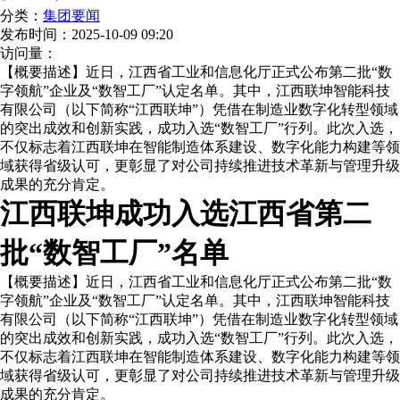
分类：
集团要闻
发布时间：
2025-10-09 09:20
访问量：
【概要描述】
近日，江西省工业和信息化厅正式公布第二批“数
字领航”企业及“数智工厂”认定名单。其中，江西联坤智能科技
有限公司（以下简称“江西联坤”）凭借在制造业数字化转型领域
的突出成效和创新实践，成功入选“数智工厂”行列。此次入选，
不仅标志着江西联坤在智能制造体系建设、数字化能力构建等领
域获得省级认可，更彰显了对公司持续推进技术革新与管理升级
成果的充分肯定。
江西联坤成功入选江西省第二
批“数智工厂”名单
【概要描述】
近日，江西省工业和信息化厅正式公布第二批“数
字领航”企业及“数智工厂”认定名单。其中，江西联坤智能科技
有限公司（以下简称“江西联坤”）凭借在制造业数字化转型领域
的突出成效和创新实践，成功入选“数智工厂”行列。此次入选，
不仅标志着江西联坤在智能制造体系建设、数字化能力构建等领
域获得省级认可，更彰显了对公司持续推进技术革新与管理升级
成果的充分肯定。