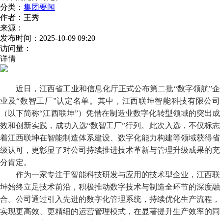
分类：
集团要闻
作者：
王秀
来源：
发布时间：
2025-10-09 09:20
访问量：
详情
近日，江西省工业和信息化厅
正式公布
第二批
“数字领航”
业
及
“数智工厂”
认定
名单
。其中，
江西联坤智能科技有限公
（以下简称
“江西联坤”）
凭借在制造业数字化转型
领域
的
突出
效
和创新
实践
，
成功
入选
“数智工厂”
行列
。
此次入选，不仅标
着江西联坤在智能制造体系建设、数字化能力构建等领域获得省
级
认可，更彰显了对公司持续推进技术革新与管理升级成果的充
分肯定
。
作为一家
专注
于智能科技研发与应用的
技术
型
企业，江西联
坤始终
立足
技术前沿，积极
推动
数字技术与制造
全
环节
的深度融
合。
公司
通过引入先进的数字化管理系统，
持续
优化
生产流程
，
实现更高效、更
精细
的
运营
管理
模式
，
在显著
提升生产效率
的
同