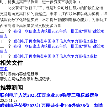
时，稳步提高
产品质量，
进一步
夯实市场竞争力。
此次
获评
“数智工厂”，
既是
对
公司
过
往
努力的
阶段性总结
更是迈向更高目标的新起点。
未来，
江西联坤
将以此为契机，继
续深化数字化转型
实践
，不断提升智能制造
核心
能力
，为推动江
西省制造业高质量发展贡献更多力量。
上一个
:
喜报！联信康成功获批2025年第一批国家“两新”建设项
目支
下一个
:
联创电子再度荣登中国电子信息竞争力百强企业榜
上一个
:
喜报！联信康成功获批2025年第一批国家“两新”建设项
目支
下一个
:
联创电子再度荣登中国电子信息竞争力百强企业榜
相关文件
更多
暂时没有内容信息显示
请先在网站后台添加数据记录。
推荐新闻
联创电子入选2025江西企业100强等三项权威榜单
2025-11-28
联创电子荣登2025江西民营企业100强第38位、制造