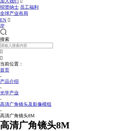
加入我们

招贤纳士
员工福利
全球产业布局
EN

JP
搜索


当前位置：
首页
-
产品介绍
-
光学产业
-
高清广角镜头及影像模组
-
高清广角镜头8M
高清广角镜头8M