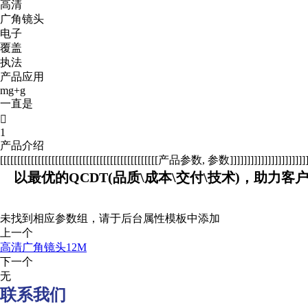
高清
广角镜头
电子
覆盖
执法
产品应用
mg+g
一直是

1
产品介绍
[[[[[[[[[[[[[[[[[[[[[[[[[[[[[[[[[[[[[[[[[[[[[[产品参数, 参数]]]]]]]]]]]]]]]]]]]]]]]]]
以最优的QCDT(品质\成本\交付\技术)，助力客
未找到相应参数组，请于后台属性模板中添加
上一个
高清广角镜头12M
下一个
无
联系我们