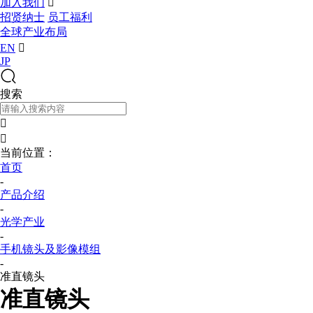
加入我们

招贤纳士
员工福利
全球产业布局
EN

JP
搜索


当前位置：
首页
-
产品介绍
-
光学产业
-
手机镜头及影像模组
-
准直镜头
准直镜头