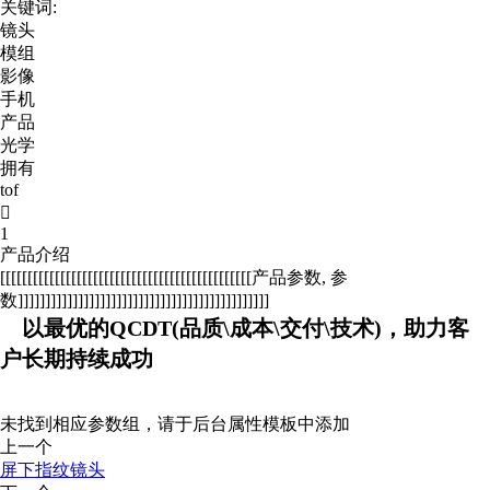
关键词:
镜头
模组
影像
手机
产品
光学
拥有
tof

1
产品介绍
[[[[[[[[[[[[[[[[[[[[[[[[[[[[[[[[[[[[[[[[[[[[[[产品参数, 参
数]]]]]]]]]]]]]]]]]]]]]]]]]]]]]]]]]]]]]]]]]]]]]]
以最优的QCDT(品质\成本\交付\技术)，助力客
户长期持续成功
未找到相应参数组，请于后台属性模板中添加
上一个
屏下指纹镜头