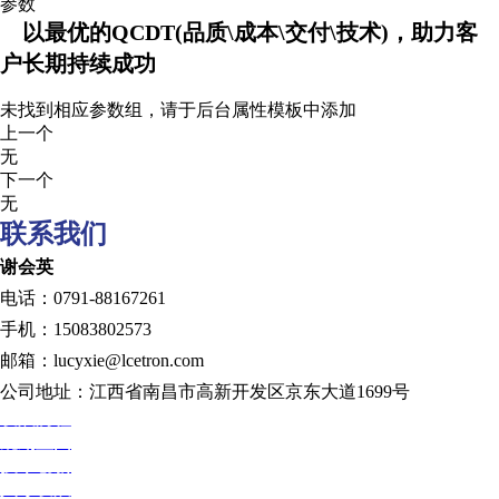
参数
以最优的QCDT(品质\成本\交付\技术)，助力客
户长期持续成功
未找到相应参数组，请于后台属性模板中添加
上一个
无
下一个
无
联系我们
谢会英
电话：0791-88167261
手机：15083802573
邮箱：lucyxie@lcetron.com
公司地址：江西省南昌市高新开发区京东大道1699号
发展历程
规划蓝图
技术创新
人才发展