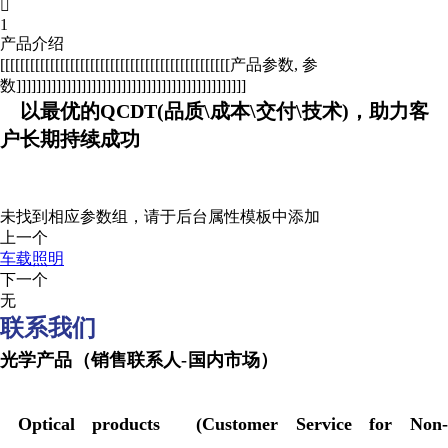

1
产品介绍
[[[[[[[[[[[[[[[[[[[[[[[[[[[[[[[[[[[[[[[[[[[[[[产品参数, 参
数]]]]]]]]]]]]]]]]]]]]]]]]]]]]]]]]]]]]]]]]]]]]]]
以最优的QCDT(品质\成本\交付\技术)，助力客
户长期持续成功
未找到相应参数组，请于后台属性模板中添加
上一个
车载照明
下一个
无
联系我们
光学产品（销售联系人-国内市场）
Optical products (Customer Service for Non-