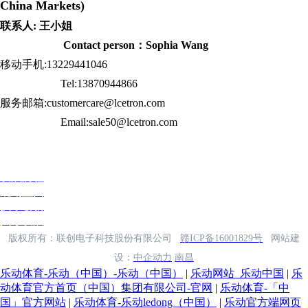
China Markets)
联系人: 王小姐
Contact person：Sophia Wang
移动手机:13229441046
Tel:13870944866
服务邮箱:customercare@lcetron.com
Email:sale50@lcetron.com
发展历程
规划蓝图
技术创新
人才发展
版权所有：联创电子科技股份有限公司
赣ICP备16001829号
网站建
设：
中企动力
南昌
乐动体育-乐动（中国）-乐动（中国）
|
乐动网站_乐动中国
|
乐
动体育官方首页（中国）集团有限公司-官网
|
乐动体育-「中
国」官方网站
|
乐动体育-乐动ledong（中国）
|
乐动官方端网页