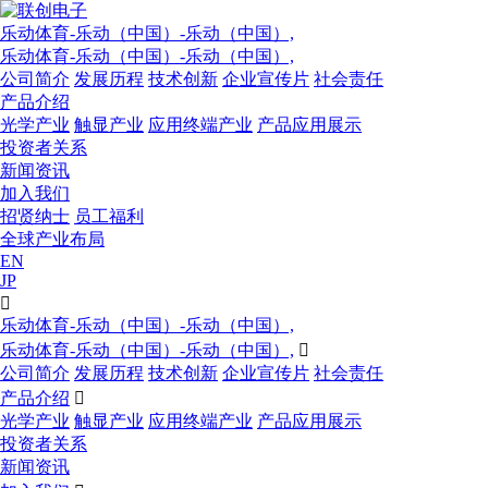
乐动体育-乐动（中国）-乐动（中国）,
乐动体育-乐动（中国）-乐动（中国）,
公司简介
发展历程
技术创新
企业宣传片
社会责任
产品介绍
光学产业
触显产业
应用终端产业
产品应用展示
投资者关系
新闻资讯
加入我们
招贤纳士
员工福利
全球产业布局
EN
JP

乐动体育-乐动（中国）-乐动（中国）,
乐动体育-乐动（中国）-乐动（中国）,

公司简介
发展历程
技术创新
企业宣传片
社会责任
产品介绍

光学产业
触显产业
应用终端产业
产品应用展示
投资者关系
新闻资讯