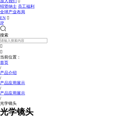
加入我们

招贤纳士
员工福利
全球产业布局
EN

JP
搜索


当前位置：
首页
/
产品介绍
/
产品应用展示
/
产品应用展示
/
光学镜头
光学镜头