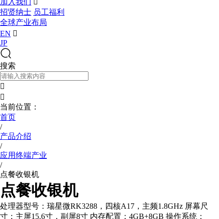
加入我们

招贤纳士
员工福利
全球产业布局
EN

JP
搜索


当前位置：
首页
/
产品介绍
/
应用终端产业
/
点餐收银机
点餐收银机
处理器型号：瑞星微RK3288，四核A17，主频1.8GHz 屏幕尺
寸：主屏15.6寸，副屏8寸 内存配置：4GB+8GB 操作系统：