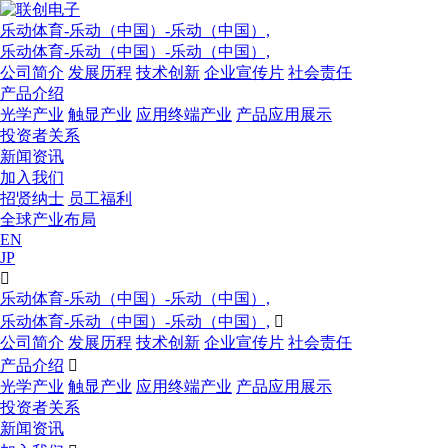
乐动体育-乐动（中国）-乐动（中国）,
乐动体育-乐动（中国）-乐动（中国）,
公司简介
发展历程
技术创新
企业宣传片
社会责任
产品介绍
光学产业
触显产业
应用终端产业
产品应用展示
投资者关系
新闻资讯
加入我们
招贤纳士
员工福利
全球产业布局
EN
JP

乐动体育-乐动（中国）-乐动（中国）,
乐动体育-乐动（中国）-乐动（中国）,

公司简介
发展历程
技术创新
企业宣传片
社会责任
产品介绍

光学产业
触显产业
应用终端产业
产品应用展示
投资者关系
新闻资讯